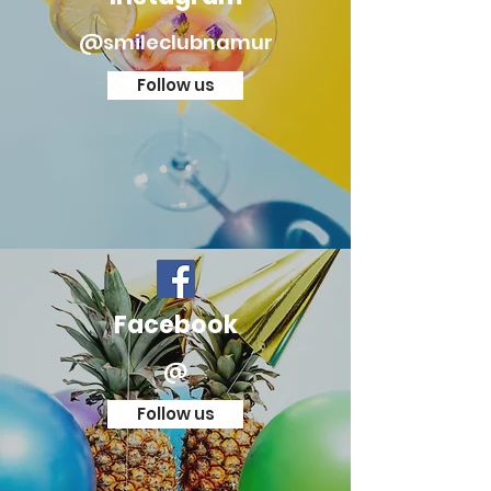
@smileclubnamur
Follow us
Facebook
@
Follow us