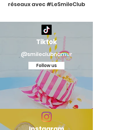
réseaux avec #LeSmileClub
Tiktok
@smileclubnamur
Follow us
Instagram